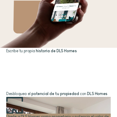
Escribe tu propia
historia de DLS Homes
Desbloquea el
potencial de tu propiedad
con
DLS Homes
Únete a DLS Homes como propietario y potencia el valor de
Haz