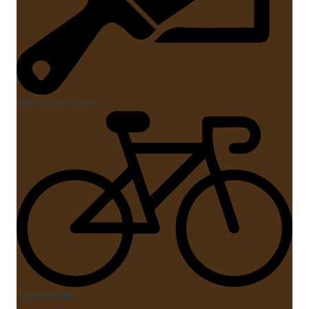
Libre de br>COVs
Oci
Operaciones