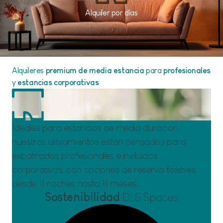
Alquiler por días
Alquileres
premium de media estancia
para
profesionales
y
estancias corporativas
Ideales para estancias de media duración,
nuestros alojamientos están pensados para
expatriados profesionales e invitados
corporativos, con opciones de reserva flexibles
desde 11 noches hasta 11 meses.
Sostenibilidad
DLS Spaces