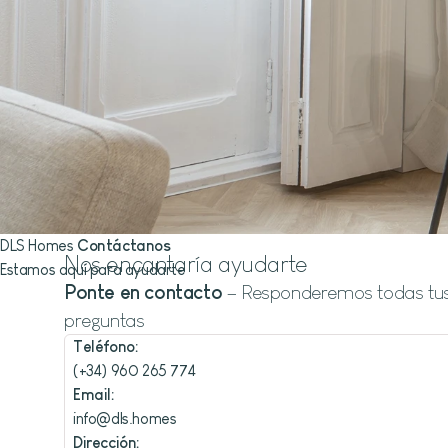
DLS Homes
Contáctanos
Nos encantaría ayudarte
Estamos aquí para ayudarte
Ponte en contacto
– Responderemos todas tu
preguntas
Teléfono:
(+34) 960 265 774
Email:
info@dls.homes
Dirección: