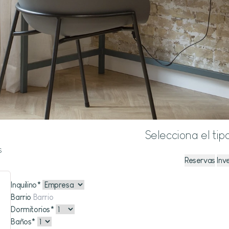
Selecciona el tip
s
Reservas
Inv
Inquilino
*
Barrio
Dormitorios
*
Baños
*