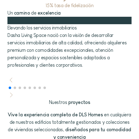
15% tasa de fidelización
Un
camino
de
excelencia
2015
201
Elevando los servicios inmobiliarios
Pri
Dasha Living Space nació con la visión de desarrollar
En 
servicios inmobiliarios de alta calidad, ofreciendo alquileres
reh
premium con comodidades excepcionales, atención
Cád
personalizada y espacios sostenibles adaptados a
profesionales y clientes corporativos.
Nuestros
proyectos
Vive la experiencia completa de DLS Homes
en cualquiera
de nuestros edificios totalmente gestionados y colecciones
de viviendas seleccionadas,
diseñados para tu comodidad
y conveniencia