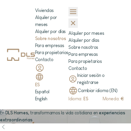
Viviendas
Alquiler por
meses
Alquiler por días
Alquiler por meses
Sobre nosotros
Alquiler por días
Para empresas
Sobre nosotros
Para propietarios
Para empresas
Contacto
Para propietarios
Contacto
Iniciar sesión o
registrarse
ES
Cambiar idioma (EN)
Español
English
Idioma:
ES
Moneda:
€
En
DLS Homes,
transformamos la vida cotidiana en
experiencias
extraordinarias