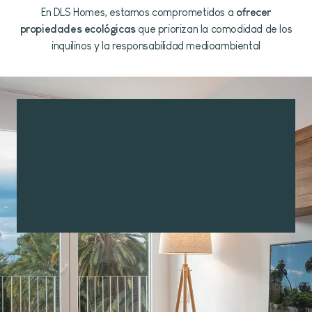
En DLS Homes, estamos comprometidos a
ofrecer
propiedades ecológicas
que priorizan la comodidad de los
inquilinos y la responsabilidad medioambiental
Edificios Verdes Certificados
Propiedades certificadas GBCe-A con soluciones de energía
renovable, incluyendo paneles solares y materiales eco-
conscientes para una vida sostenible.
Eficiencia Energética
Ubicaciones Inteligentes
Diseño Ecológico
Comunidad y Accesibilidad