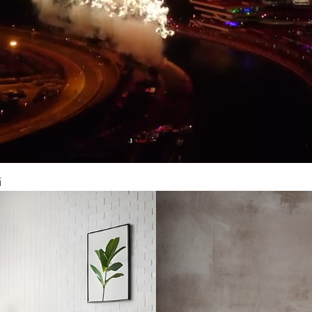
i
Fechas
Dormitorios
Huéspedes
Mascotas