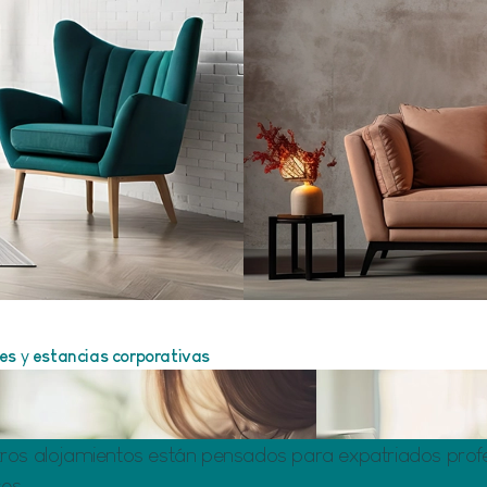
les
y
estancias corporativas
ros alojamientos están pensados para expatriados profe
es.