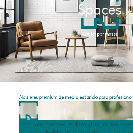
Spaces
Alquiler por meses
Alquileres
premium de media estancia
para
profesiona
Ideales para estancias de media duración, nuest
de reserva flexibles desde 11 noches hasta 11 mes