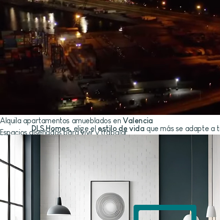
Alquila apartamentos amueblados en
Valencia
DLS Homes,
elige el
estilo de vida
que más se adapte a t
Espacios diseñados para vivir y trabajar