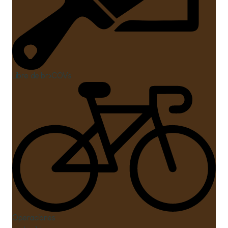
Libre de br>COVs
Oci
Operaciones