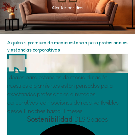
Alquiler por días
Alquileres
premium de media estancia
para
profesionales
y
estancias corporativas
Ideales para estancias de media duración,
nuestros alojamientos están pensados para
expatriados profesionales e invitados
corporativos, con opciones de reserva flexibles
desde 11 noches hasta 11 meses.
Sostenibilidad
DLS Spaces