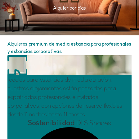
Alquiler por días
Alquileres
premium de media estancia
para
profesionales
y
estancias corporativas
Ideales para estancias de media duración,
nuestros alojamientos están pensados para
expatriados profesionales e invitados
corporativos, con opciones de reserva flexibles
desde 11 noches hasta 11 meses.
Sostenibilidad
DLS Spaces