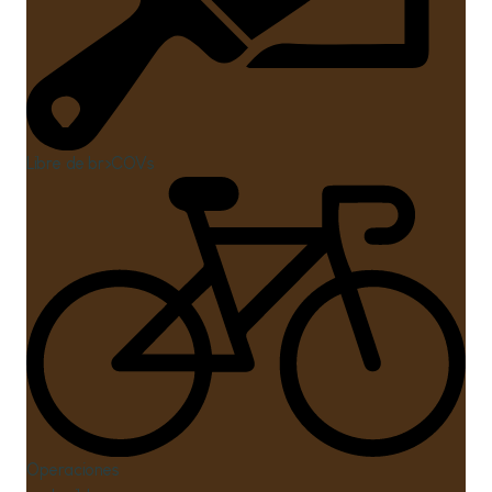
Libre de br>COVs
Oci
Operaciones